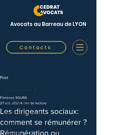
Avocats au Barreau de LYON
Contacts
Post
Tous les posts
Florence SGURA
Tous les posts
27 oct. 2021
4 min de lecture
Les dirigeants sociaux:
Cautions et garanties
comment se rémunérer ?
Contrats
Rémunération ou
Livraison