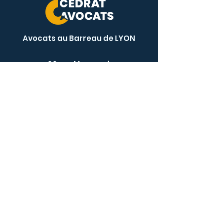
Avocats au Barreau de LYON
60 rue Mazenod
69003 LYON
04 28 29 72 76
contact@cedrat-avocats.com
Nous contacter
Données générales
Mentions légales